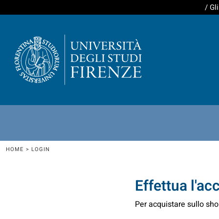
/ Gl
Abbigliamento
Accessori
OUTLET
Login
Register
HOME
>
LOGIN
Cart: 0 item
Effettua l'ac
Per acquistare sullo shop